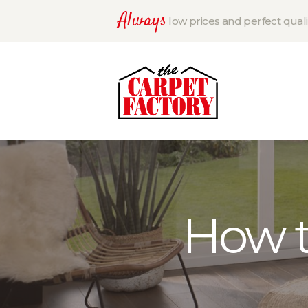
Always
low prices and perfect quali
How to