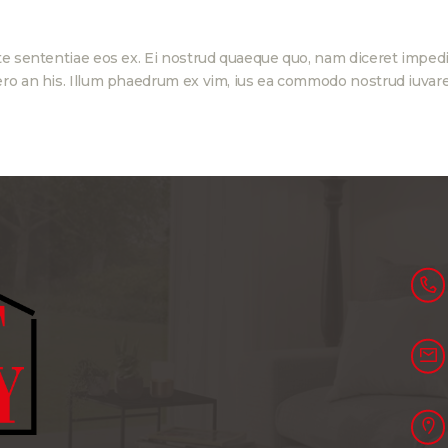
te sententiae eos ex. Ei nostrud quaeque quo, nam diceret impedi
ro an his. Illum phaedrum ex vim, ius ea commodo nostrud iuvare