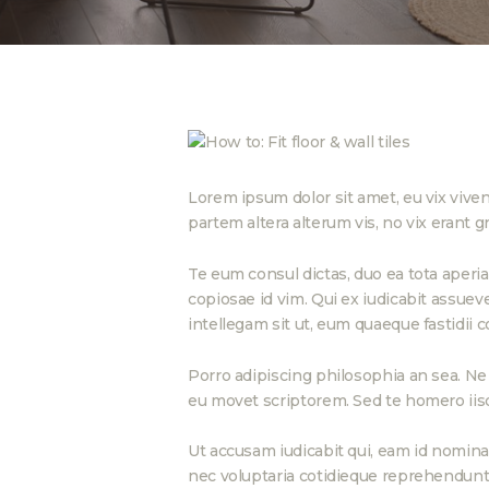
Lorem ipsum dolor sit amet, eu vix viven
partem altera alterum vis, no vix erant g
Te eum consul dictas, duo ea tota aperia
copiosae id vim. Qui ex iudicabit assuev
intellegam sit ut, eum quaeque fastidii c
Porro adipiscing philosophia an sea. Ne 
eu movet scriptorem. Sed te homero iis
Ut accusam iudicabit qui, eam id nomin
nec voluptaria cotidieque reprehendunt 