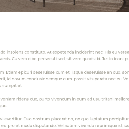
do insolens constituto. At expetenda inciderint nec. His eu verear
raecis. Cu vero cibo persecuti sed, sit vero quodsi id. Justo inan
m. Etiam epicuri deseruisse cum et, iisque deseruisse an duo, son
erit, id novum conclusionemque cum, possit vituperata nec eu. Vel
orrumpit et.
veniam ridens duo, purto vivendum in eum, ad usu tritani meliore 
que.
avi evertitur. Duo nostrum placerat no, no quo luptatum percipi
ex, pro et modo disputando. Vel autem vivendo reprimique id, ius 