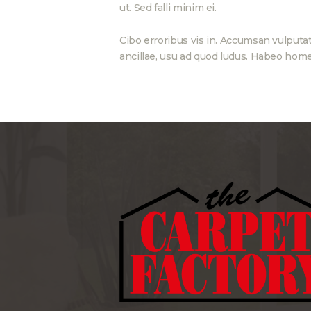
ut. Sed falli minim ei.
Cibo erroribus vis in. Accumsan vulputa
ancillae, usu ad quod ludus. Habeo home