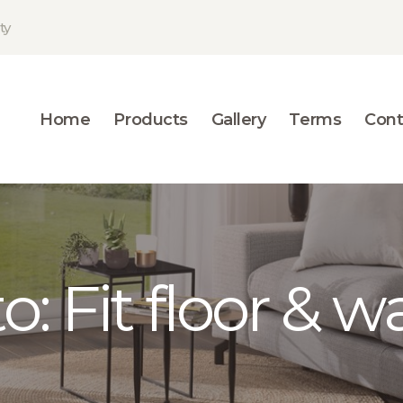
HOME
ty
PRODUCTS
GALLERY
Home
Products
Gallery
Terms
Cont
TERMS
CONTACT
: Fit floor & wal