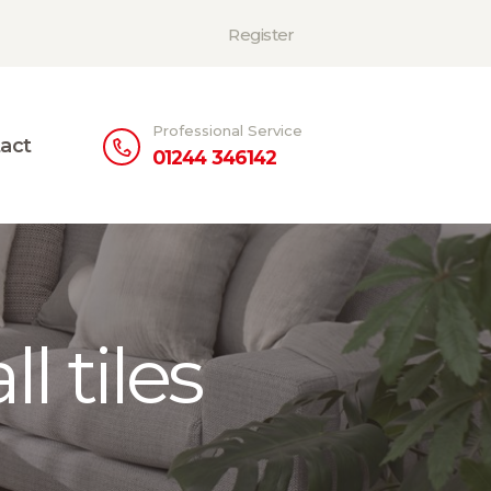
Register
Professional Service
act
01244 346142
l tiles