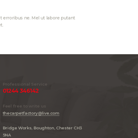
t erroribus ne. Mel ut labore putant
t.
Professional Service
01244 346142
Feel free to write us
thecarpetfactory@live.com
Bridge Works, Boughton, Chester CH3
5NA